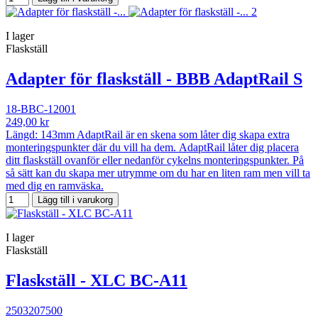
I lager
Flaskställ
Adapter för flaskställ - BBB AdaptRail S
18-BBC-12001
249,00 kr
Längd: 143mm AdaptRail är en skena som låter dig skapa extra
monteringspunkter där du vill ha dem. AdaptRail låter dig placera
ditt flaskställ ovanför eller nedanför cykelns monteringspunkter. På
så sätt kan du skapa mer utrymme om du har en liten ram men vill ta
med dig en ramväska.
Lägg till i varukorg
I lager
Flaskställ
Flaskställ - XLC BC-A11
2503207500