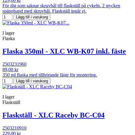
129,00 kr
För dig som saknar skruvhål till flaskställ på cykeln. 2 stycken
spännband med skruvhål. Flaskställ ingår ej.
Lägg till i varukorg
I lager
Flaska
Flaska 350ml - XLC WB-K07 inkl. fäste
2503231960
89,00 kr
350 ml flaska med tillhörande fäste för montering.
Lägg till i varukorg
I lager
Flaskställ
Flaskställ - XLC Raceby BC-C04
2503210910
229,00 kr