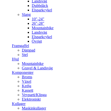
Landsväg
Dubbdäck
Elsparkcykel
Slang
10"-24"
26"-28"
Mountainbike
Landsväg
Elsparkcykel
Övrigt
Framgaffel
Dämpad
Stel
Hjul
Mountainbike
Gravel & Landsväg
Komponenter
Broms
Växel
Kedja
Kassett
Vevparti/Klinga
Elektroniskt
Kullager
Maskinkullager