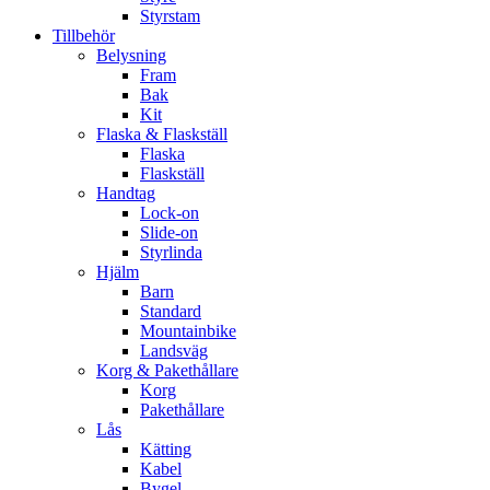
Styrstam
Tillbehör
Belysning
Fram
Bak
Kit
Flaska & Flaskställ
Flaska
Flaskställ
Handtag
Lock-on
Slide-on
Styrlinda
Hjälm
Barn
Standard
Mountainbike
Landsväg
Korg & Pakethållare
Korg
Pakethållare
Lås
Kätting
Kabel
Bygel