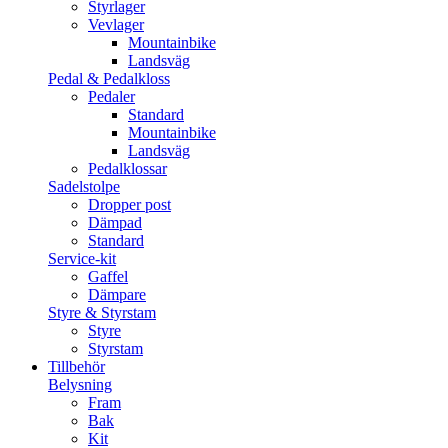
Styrlager
Vevlager
Mountainbike
Landsväg
Pedal & Pedalkloss
Pedaler
Standard
Mountainbike
Landsväg
Pedalklossar
Sadelstolpe
Dropper post
Dämpad
Standard
Service-kit
Gaffel
Dämpare
Styre & Styrstam
Styre
Styrstam
Tillbehör
Belysning
Fram
Bak
Kit