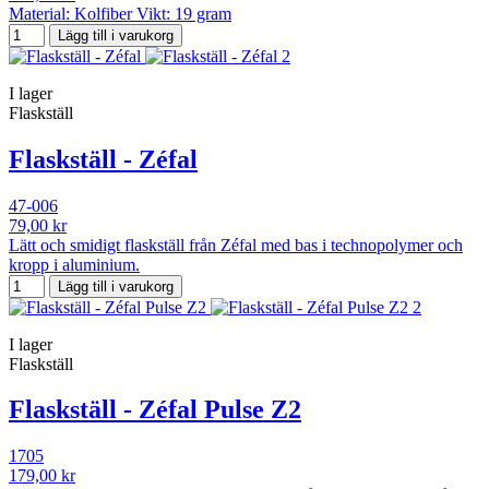
Material: Kolfiber Vikt: 19 gram
Lägg till i varukorg
I lager
Flaskställ
Flaskställ - Zéfal
47-006
79,00 kr
Lätt och smidigt flaskställ från Zéfal med bas i technopolymer och
kropp i aluminium.
Lägg till i varukorg
I lager
Flaskställ
Flaskställ - Zéfal Pulse Z2
1705
179,00 kr