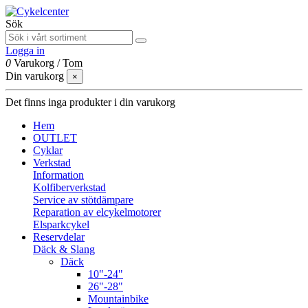
Sök
Logga in
0
Varukorg
/
Tom
Din varukorg
×
Det finns inga produkter i din varukorg
Hem
OUTLET
Cyklar
Verkstad
Information
Kolfiberverkstad
Service av stötdämpare
Reparation av elcykelmotorer
Elsparkcykel
Reservdelar
Däck & Slang
Däck
10"-24"
26"-28"
Mountainbike