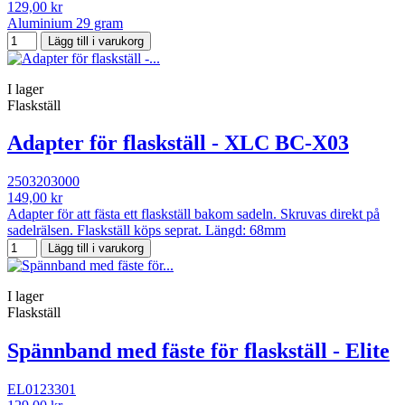
129,00 kr
Aluminium 29 gram
Lägg till i varukorg
I lager
Flaskställ
Adapter för flaskställ - XLC BC-X03
2503203000
149,00 kr
Adapter för att fästa ett flaskställ bakom sadeln. Skruvas direkt på
sadelrälsen. Flaskställ köps seprat. Längd: 68mm
Lägg till i varukorg
I lager
Flaskställ
Spännband med fäste för flaskställ - Elite
EL0123301