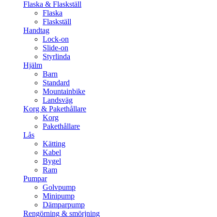
Flaska & Flaskställ
Flaska
Flaskställ
Handtag
Lock-on
Slide-on
Styrlinda
Hjälm
Barn
Standard
Mountainbike
Landsväg
Korg & Pakethållare
Korg
Pakethållare
Lås
Kätting
Kabel
Bygel
Ram
Pumpar
Golvpump
Minipump
Dämparpump
Rengörning & smörjning