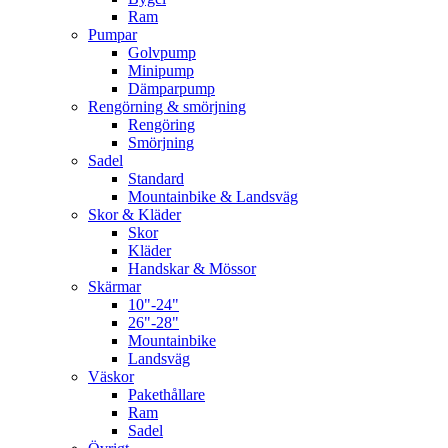
Ram
Pumpar
Golvpump
Minipump
Dämparpump
Rengörning & smörjning
Rengöring
Smörjning
Sadel
Standard
Mountainbike & Landsväg
Skor & Kläder
Skor
Kläder
Handskar & Mössor
Skärmar
10"-24"
26"-28"
Mountainbike
Landsväg
Väskor
Pakethållare
Ram
Sadel