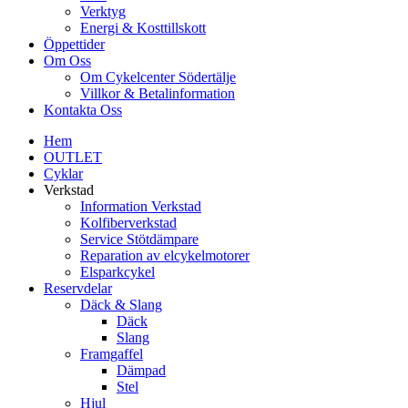
Verktyg
Energi & Kosttillskott
Öppettider
Om Oss
Om Cykelcenter Södertälje
Villkor & Betalinformation
Kontakta Oss
Hem
OUTLET
Cyklar
Verkstad
Information Verkstad
Kolfiberverkstad
Service Stötdämpare
Reparation av elcykelmotorer
Elsparkcykel
Reservdelar
Däck & Slang
Däck
Slang
Framgaffel
Dämpad
Stel
Hjul