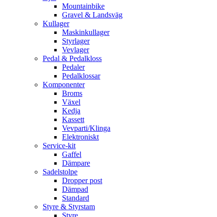
Mountainbike
Gravel & Landsväg
Kullager
Maskinkullager
Styrlager
Vevlager
Pedal & Pedalkloss
Pedaler
Pedalklossar
Komponenter
Broms
Växel
Kedja
Kassett
Vevparti/Klinga
Elektroniskt
Service-kit
Gaffel
Dämpare
Sadelstolpe
Dropper post
Dämpad
Standard
Styre & Styrstam
Styre