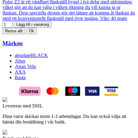
Pulse Z2 är ett vändbart flaskställ byggt i två delar med sidoingång,
vilket gör att du kan välja i vilken riktning du vill kunna ta ur
flaskan. Dess speciella design gör det lättare att komma åt flaskan än
med ett konventionellt flaskställ med övre ingång. Vikt: 40 gram
Lägg till i varukorg
Rensa allt
Ok
Märken
absoluteBLACK
Abus
Atran Velo
AXA
Basta
Levereras med DHL
Dina varor skickas inom 1-3 arbetsdagar. Du kan också välja att
hämta din beställning i vår butik.