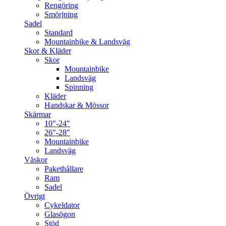
Rengöring
Smörjning
Sadel
Standard
Mountainbike & Landsväg
Skor & Kläder
Skor
Mountainbike
Landsväg
Spinning
Kläder
Handskar & Mössor
Skärmar
10"-24"
26"-28"
Mountainbike
Landsväg
Väskor
Pakethållare
Ram
Sadel
Övrigt
Cykeldator
Glasögon
Stöd