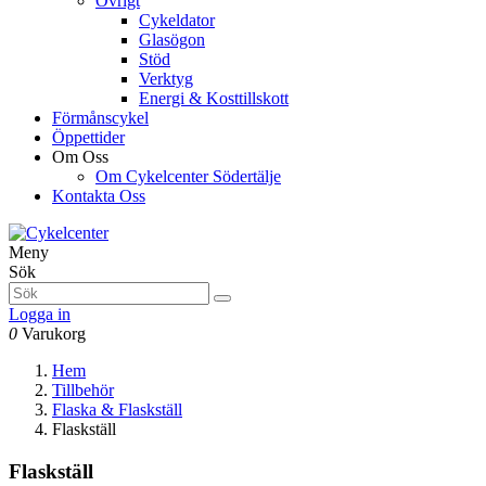
Övrigt
Cykeldator
Glasögon
Stöd
Verktyg
Energi & Kosttillskott
Förmånscykel
Öppettider
Om Oss
Om Cykelcenter Södertälje
Kontakta Oss
Meny
Sök
Logga in
0
Varukorg
Hem
Tillbehör
Flaska & Flaskställ
Flaskställ
Flaskställ