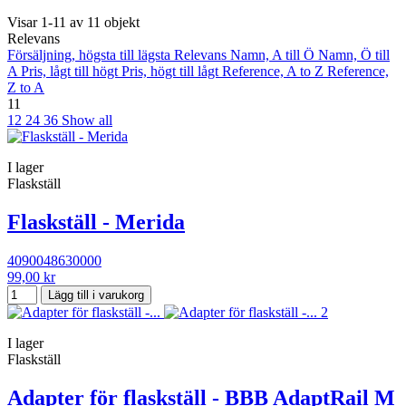
Visar 1-11 av 11 objekt
Relevans
Försäljning, högsta till lägsta
Relevans
Namn, A till Ö
Namn, Ö till
A
Pris, lågt till högt
Pris, högt till lågt
Reference, A to Z
Reference,
Z to A
11
12
24
36
Show all
I lager
Flaskställ
Flaskställ - Merida
4090048630000
99,00 kr
Lägg till i varukorg
I lager
Flaskställ
Adapter för flaskställ - BBB AdaptRail M