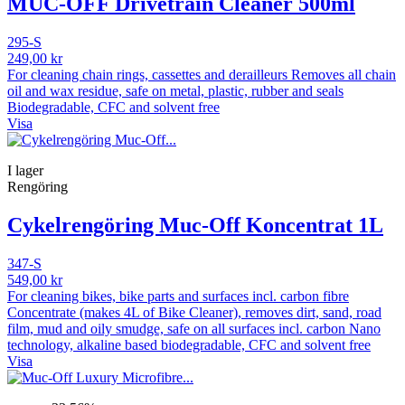
MUC-OFF Drivetrain Cleaner 500ml
295-S
249,00 kr
For cleaning chain rings, cassettes and derailleurs Removes all chain
oil and wax residue, safe on metal, plastic, rubber and seals
Biodegradable, CFC and solvent free
Visa
I lager
Rengöring
Cykelrengöring Muc-Off Koncentrat 1L
347-S
549,00 kr
For cleaning bikes, bike parts and surfaces incl. carbon fibre
Concentrate (makes 4L of Bike Cleaner), removes dirt, sand, road
film, mud and oily smudge, safe on all surfaces incl. carbon Nano
technology, alkaline based biodegradable, CFC and solvent free
Visa