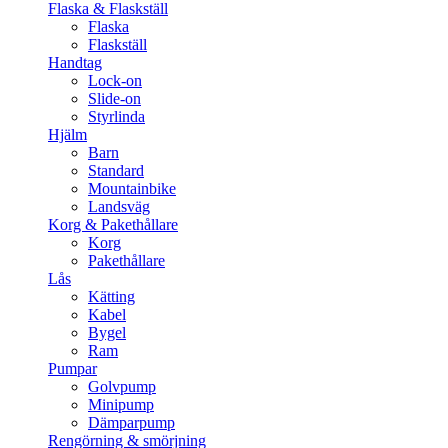
Flaska & Flaskställ
Flaska
Flaskställ
Handtag
Lock-on
Slide-on
Styrlinda
Hjälm
Barn
Standard
Mountainbike
Landsväg
Korg & Pakethållare
Korg
Pakethållare
Lås
Kätting
Kabel
Bygel
Ram
Pumpar
Golvpump
Minipump
Dämparpump
Rengörning & smörjning