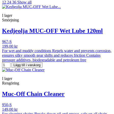
12
24
36
Show all
I lager
Smörjning
Kedjeolja MUC-OFF Wet Lube 120ml
967-S
199,00 kr
For wet and muddy conditions Repels water and prevents corrosion,
ensures silky smooth gear shifts and reduces friction Contains
pressure additives, biodegradable and petroleum free
Lägg till i varukorg
I lager
Rengöring
Muc-Off Chain Cleaner
950-S
149,00 kr
For cleaning chains Breaks down oil and grease, safe on all chain