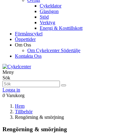
Övrigt
Cykeldator
Glasögon
Stöd
Verktyg
Energi & Kosttillskott
Förmånscykel
Öppettider
Om Oss
Om Cykelcenter Södertälje
Kontakta Oss
Meny
Sök
Logga in
0
Varukorg
Hem
Tillbehör
Rengörning & smörjning
Rengörning & smörjning