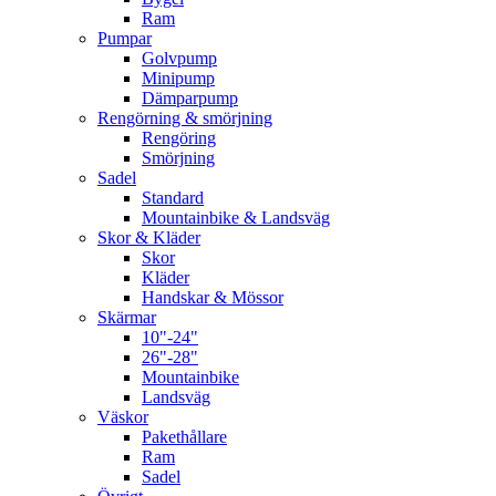
Ram
Pumpar
Golvpump
Minipump
Dämparpump
Rengörning & smörjning
Rengöring
Smörjning
Sadel
Standard
Mountainbike & Landsväg
Skor & Kläder
Skor
Kläder
Handskar & Mössor
Skärmar
10"-24"
26"-28"
Mountainbike
Landsväg
Väskor
Pakethållare
Ram
Sadel