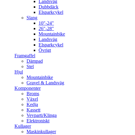
Landsväg
Dubbdäck
Elsparkcykel
Slang
10"-24"
26"-28"
Mountainbike
Landsväg
Elsparkcykel
Övrigt
Framgaffel
Dämpad
Stel
Hjul
Mountainbike
Gravel & Landsväg
Komponenter
Broms
Växel
Kedja
Kassett
Vevparti/Klinga
Elektroniskt
Kullager
Maskinkullager