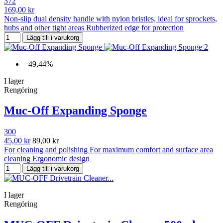
372
169,00 kr
Non-slip dual density handle with nylon bristles, ideal for sprockets,
hubs and other tight areas Rubberized edge for protection
Lägg till i varukorg
−49,44%
I lager
Rengöring
Muc-Off Expanding Sponge
300
45,00 kr
89,00 kr
For cleaning and polishing For maximum comfort and surface area
cleaning Ergonomic design
Lägg till i varukorg
I lager
Rengöring