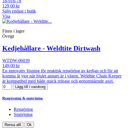
18-916-78
129,00 kr
Säljs endast i butik
Visa
Finns i lager
Övrigt
Kedjehållare - Weldtite Dirtwash
WTDW-06039
149,00 kr
En innovativ lösning för praktisk rengöring av kedjan och för att
komma åt ytor när hjulet annars är i vägen. Weldtite Chain Keeper
är kompatibel med både quick release och genomgående axel.
Lägg till i varukorg
Rengörning & smörjning
Rengöring
Smörjning
Rensa allt
Ok