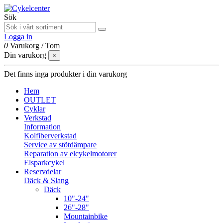
Sök
Logga in
0
Varukorg
/
Tom
Din varukorg
×
Det finns inga produkter i din varukorg
Hem
OUTLET
Cyklar
Verkstad
Information
Kolfiberverkstad
Service av stötdämpare
Reparation av elcykelmotorer
Elsparkcykel
Reservdelar
Däck & Slang
Däck
10"-24"
26"-28"
Mountainbike