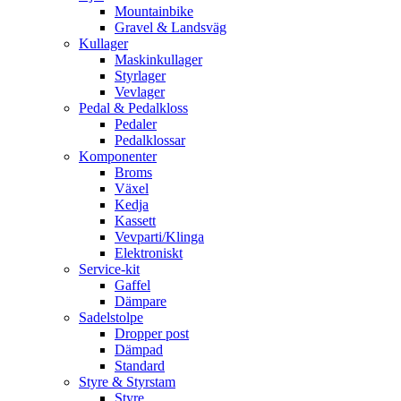
Mountainbike
Gravel & Landsväg
Kullager
Maskinkullager
Styrlager
Vevlager
Pedal & Pedalkloss
Pedaler
Pedalklossar
Komponenter
Broms
Växel
Kedja
Kassett
Vevparti/Klinga
Elektroniskt
Service-kit
Gaffel
Dämpare
Sadelstolpe
Dropper post
Dämpad
Standard
Styre & Styrstam
Styre