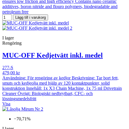
ensures low friction and high efficiency Contains nano ceramic
additives, boron nitride and flouro polymers, biodegradable and
petroleum free
Lägg till i varukorg
I lager
Rengöring
MUC-OFF Kedjetvätt inkl. medel
277-S
479,00 kr
Användning: För rengöring av kedjor Beskrivning: Tar bort fett,
smuts och kedjeolja med hjälp av 120 kontaktpunkter, solid
konstruktion Innehåll: 1x X3 Chain Machine, 1x 75 ml Drivetrain
Cleaner Övrigt: Biologiskt nedbrytbart, CFC- och
lösningsmedelsfritt
Visa
−70,71%
I lager