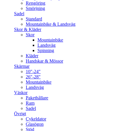
Rengöring
Smörjning
Sadel
Standard
Mountainbike & Landsväg
Skor & Kläder
Skor
Mountainbike
Landsväg
Spinning
Kläder
Handskar & Mössor
Skärmar
10"-24"
26"-28"
Mountainbike
Landsväg
Väskor
Pakethållare
Ram
Sadel
Övrigt
Cykeldator
Glasögon
Stöd