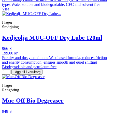
types Water soluble and biodegradable, CFC and solvent free
Visa
I lager
Smörjning
Kedjeolja MUC-OFF Dry Lube 120ml
966-S
199,00 kr
For dry and dusty conditions Wax based formula, reduces friction
and energy consumption, ensures smooth and quiet shifting
Biodegradable and petroleum free
Lägg till i varukorg
I lager
Rengöring
Muc-Off Bio Degreaser
948-S