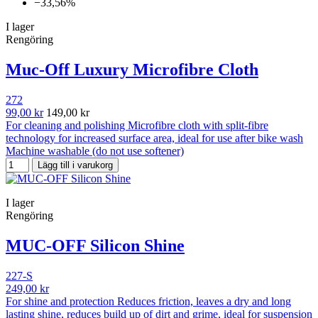
−33,56%
I lager
Rengöring
Muc-Off Luxury Microfibre Cloth
272
99,00 kr
149,00 kr
For cleaning and polishing Microfibre cloth with split-fibre
technology for increased surface area, ideal for use after bike wash
Machine washable (do not use softener)
Lägg till i varukorg
I lager
Rengöring
MUC-OFF Silicon Shine
227-S
249,00 kr
For shine and protection Reduces friction, leaves a dry and long
lasting shine, reduces build up of dirt and grime, ideal for suspension