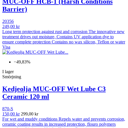
MUC-OFF HCB-1 (Harsh Conditions
Barrier)
20356
249,00 kr
Long term protection against rust and corrosion The innovative new
treatment drives out moisture, Contains UV application dye to
ensure complete protection Contains no wax silicon, Teflon or water
Visa
−49,83%
I lager
Smörjning
Kedjeolja MUC-OFF Wet Lube C3
Ceramic 120 ml
870-S
150,00 kr
299,00 kr
For wet and muddy conditions Repels water and prevents corrosion,
ceramic coating results in increased protection, flouro polymers