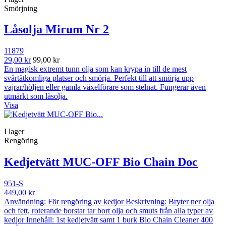
Smörjning
Låsolja Mirum Nr 2
11879
29,00 kr
99,00 kr
En magisk extremt tunn olja som kan krypa in till de mest
svårtåtkomliga platser och smörja. Perfekt till att smörja upp
vajrar/höljen eller gamla växelförare som stelnat. Fungerar även
utmärkt som låsolja.
Visa
I lager
Rengöring
Kedjetvätt MUC-OFF Bio Chain Doc
951-S
449,00 kr
Användning: För rengöring av kedjor Beskrivning: Bryter ner olja
och fett, roterande borstar tar bort olja och smuts från alla typer av
kedjor Innehåll: 1st kedjetvätt samt 1 burk Bio Chain Cleaner 400