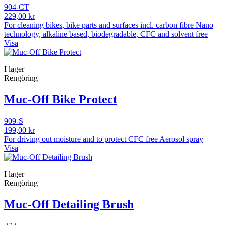
904-CT
229,00 kr
For cleaning bikes, bike parts and surfaces incl. carbon fibre Nano
technology, alkaline based, biodegradable, CFC and solvent free
Visa
I lager
Rengöring
Muc-Off Bike Protect
909-S
199,00 kr
For driving out moisture and to protect CFC free Aerosol spray
Visa
I lager
Rengöring
Muc-Off Detailing Brush