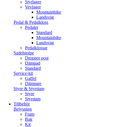
Styrlager
Vevlager
Mountainbike
Landsväg
Pedal & Pedalkloss
Pedaler
Standard
Mountainbike
Landsväg
Pedalklossar
Sadelstolpe
Dropper post
Dämpad
Standard
Service-kit
Gaffel
Dämpare
Styre & Styrstam
Styre
Styrstam
Tillbehör
Belysning
Fram
Bak
Kit