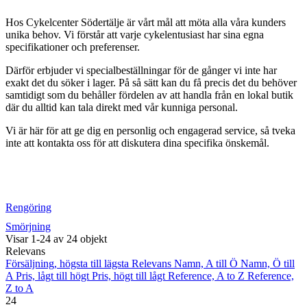
Hos Cykelcenter Södertälje är vårt mål att möta alla våra kunders
unika behov. Vi förstår att varje cykelentusiast har sina egna
specifikationer och preferenser.
Därför erbjuder vi specialbeställningar för de gånger vi inte har
exakt det du söker i lager. På så sätt kan du få precis det du behöver
samtidigt som du behåller fördelen av att handla från en lokal butik
där du alltid kan tala direkt med vår kunniga personal.
Vi är här för att ge dig en personlig och engagerad service, så tveka
inte att kontakta oss för att diskutera dina specifika önskemål.
Rengöring
Smörjning
Visar 1-24 av 24 objekt
Relevans
Försäljning, högsta till lägsta
Relevans
Namn, A till Ö
Namn, Ö till
A
Pris, lågt till högt
Pris, högt till lågt
Reference, A to Z
Reference,
Z to A
24