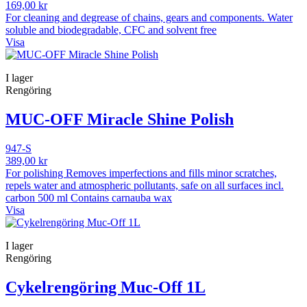
169,00 kr
For cleaning and degrease of chains, gears and components. Water
soluble and biodegradable, CFC and solvent free
Visa
I lager
Rengöring
MUC-OFF Miracle Shine Polish
947-S
389,00 kr
For polishing Removes imperfections and fills minor scratches,
repels water and atmospheric pollutants, safe on all surfaces incl.
carbon 500 ml Contains carnauba wax
Visa
I lager
Rengöring
Cykelrengöring Muc-Off 1L