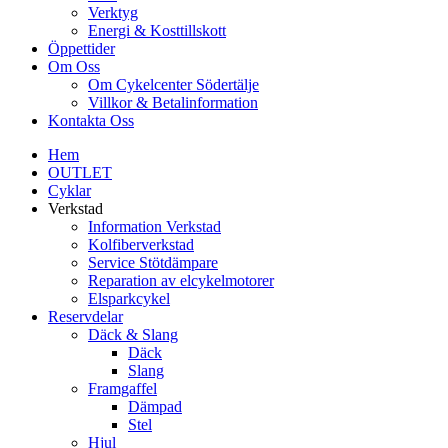
Verktyg
Energi & Kosttillskott
Öppettider
Om Oss
Om Cykelcenter Södertälje
Villkor & Betalinformation
Kontakta Oss
Hem
OUTLET
Cyklar
Verkstad
Information Verkstad
Kolfiberverkstad
Service Stötdämpare
Reparation av elcykelmotorer
Elsparkcykel
Reservdelar
Däck & Slang
Däck
Slang
Framgaffel
Dämpad
Stel
Hjul