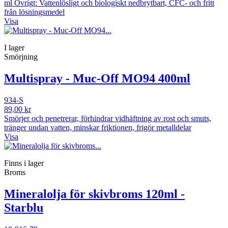
ml Övrigt: Vattenlösligt och biologiskt nedbrytbart, CFC- och fritt
från lösningsmedel
Visa
I lager
Smörjning
Multispray - Muc-Off MO94 400ml
934-S
89,00 kr
Smörjer och penetrerar, förhindrar vidhäftning av rost och smuts,
tränger undan vatten, minskar friktionen, frigör metalldelar
Visa
Finns i lager
Broms
Mineralolja för skivbroms 120ml -
Starblu