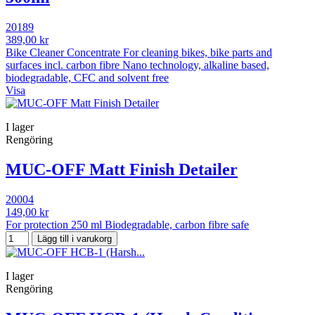
20189
389,00 kr
Bike Cleaner Concentrate For cleaning bikes, bike parts and
surfaces incl. carbon fibre Nano technology, alkaline based,
biodegradable, CFC and solvent free
Visa
I lager
Rengöring
MUC-OFF Matt Finish Detailer
20004
149,00 kr
For protection 250 ml Biodegradable, carbon fibre safe
Lägg till i varukorg
I lager
Rengöring