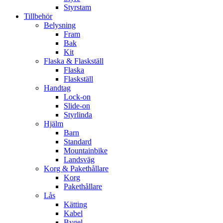
Styrstam
Tillbehör
Belysning
Fram
Bak
Kit
Flaska & Flaskställ
Flaska
Flaskställ
Handtag
Lock-on
Slide-on
Styrlinda
Hjälm
Barn
Standard
Mountainbike
Landsväg
Korg & Pakethållare
Korg
Pakethållare
Lås
Kätting
Kabel
Bygel