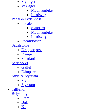
Styrlager
Vevlager
Mountainbike
Landsväg
Pedal & Pedalkloss
Pedaler
Standard
Mountainbike
Landsväg
Pedalklossar
Sadelstolpe
Dropper post
Dämpad
Standard
Service-kit
Gaffel
Dämpare
Styre & Styrstam
Styre
Styrstam
Tillbehör
Belysning
Fram
Bak
Kit