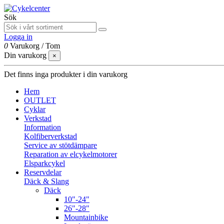
Sök
Logga in
0
Varukorg
/
Tom
Din varukorg
×
Det finns inga produkter i din varukorg
Hem
OUTLET
Cyklar
Verkstad
Information
Kolfiberverkstad
Service av stötdämpare
Reparation av elcykelmotorer
Elsparkcykel
Reservdelar
Däck & Slang
Däck
10"-24"
26"-28"
Mountainbike