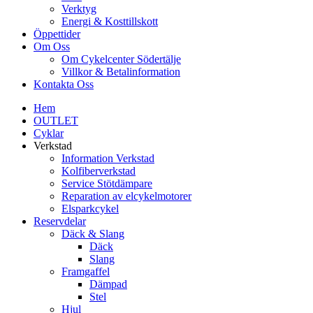
Verktyg
Energi & Kosttillskott
Öppettider
Om Oss
Om Cykelcenter Södertälje
Villkor & Betalinformation
Kontakta Oss
Hem
OUTLET
Cyklar
Verkstad
Information Verkstad
Kolfiberverkstad
Service Stötdämpare
Reparation av elcykelmotorer
Elsparkcykel
Reservdelar
Däck & Slang
Däck
Slang
Framgaffel
Dämpad
Stel
Hjul