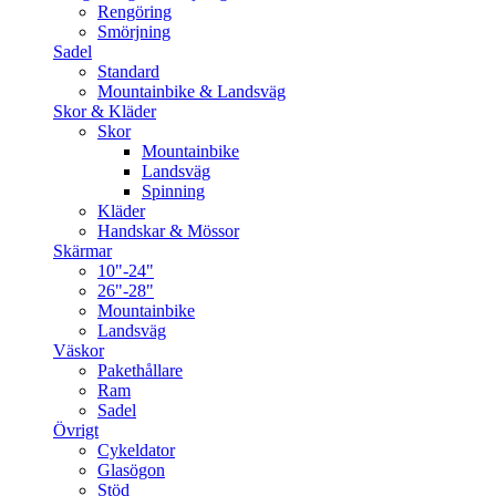
Rengöring
Smörjning
Sadel
Standard
Mountainbike & Landsväg
Skor & Kläder
Skor
Mountainbike
Landsväg
Spinning
Kläder
Handskar & Mössor
Skärmar
10"-24"
26"-28"
Mountainbike
Landsväg
Väskor
Pakethållare
Ram
Sadel
Övrigt
Cykeldator
Glasögon
Stöd