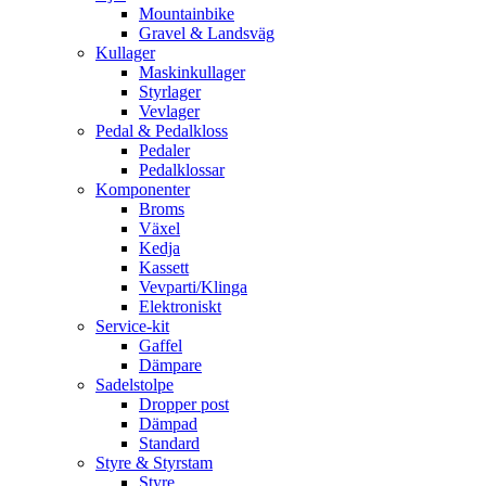
Mountainbike
Gravel & Landsväg
Kullager
Maskinkullager
Styrlager
Vevlager
Pedal & Pedalkloss
Pedaler
Pedalklossar
Komponenter
Broms
Växel
Kedja
Kassett
Vevparti/Klinga
Elektroniskt
Service-kit
Gaffel
Dämpare
Sadelstolpe
Dropper post
Dämpad
Standard
Styre & Styrstam
Styre