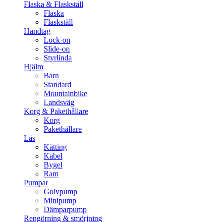
Flaska & Flaskställ
Flaska
Flaskställ
Handtag
Lock-on
Slide-on
Styrlinda
Hjälm
Barn
Standard
Mountainbike
Landsväg
Korg & Pakethållare
Korg
Pakethållare
Lås
Kätting
Kabel
Bygel
Ram
Pumpar
Golvpump
Minipump
Dämparpump
Rengörning & smörjning