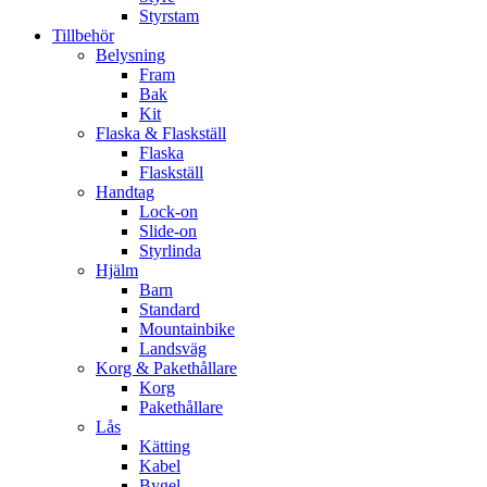
Styrstam
Tillbehör
Belysning
Fram
Bak
Kit
Flaska & Flaskställ
Flaska
Flaskställ
Handtag
Lock-on
Slide-on
Styrlinda
Hjälm
Barn
Standard
Mountainbike
Landsväg
Korg & Pakethållare
Korg
Pakethållare
Lås
Kätting
Kabel
Bygel