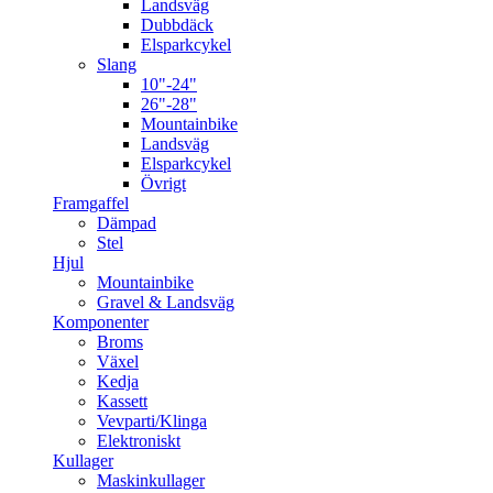
Landsväg
Dubbdäck
Elsparkcykel
Slang
10"-24"
26"-28"
Mountainbike
Landsväg
Elsparkcykel
Övrigt
Framgaffel
Dämpad
Stel
Hjul
Mountainbike
Gravel & Landsväg
Komponenter
Broms
Växel
Kedja
Kassett
Vevparti/Klinga
Elektroniskt
Kullager
Maskinkullager