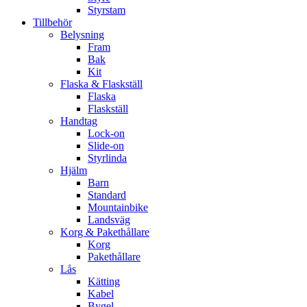
Styrstam
Tillbehör
Belysning
Fram
Bak
Kit
Flaska & Flaskställ
Flaska
Flaskställ
Handtag
Lock-on
Slide-on
Styrlinda
Hjälm
Barn
Standard
Mountainbike
Landsväg
Korg & Pakethållare
Korg
Pakethållare
Lås
Kätting
Kabel
Bygel