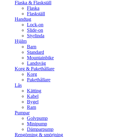
Flaska & Flaskställ
Flaska
Flaskställ
Handtag
Lock-on
Slide-on
Styrlinda
Hjälm
Barn
Standard
Mountainbike
Landsväg
Korg & Pakethållare
Korg
Pakethållare
Lås
Kätting
Kabel
Bygel
Ram
Pumpar
Golvpump
Minipump
Dämparpump
Rengörning & smörjning