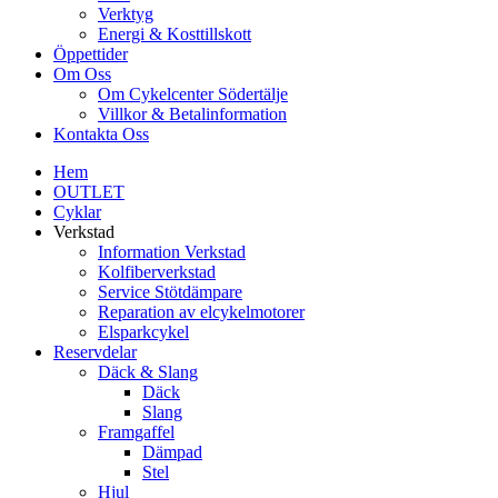
Verktyg
Energi & Kosttillskott
Öppettider
Om Oss
Om Cykelcenter Södertälje
Villkor & Betalinformation
Kontakta Oss
Hem
OUTLET
Cyklar
Verkstad
Information Verkstad
Kolfiberverkstad
Service Stötdämpare
Reparation av elcykelmotorer
Elsparkcykel
Reservdelar
Däck & Slang
Däck
Slang
Framgaffel
Dämpad
Stel
Hjul