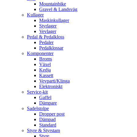
Mountainbike
Gravel & Landsväg
Kullager
Maskinkullager
Styrlager
Vevlager
Pedal & Pedalkloss
Pedaler
Pedalklossar
Komponenter
Broms
Växel
Kedja
Kassett
Vevparti/Klinga
Elektroniskt
Service-kit
Gaffel
Dämpare
Sadelstolpe
Dropper post
Dämpad
Standard
Styre & Styrstam
Styre