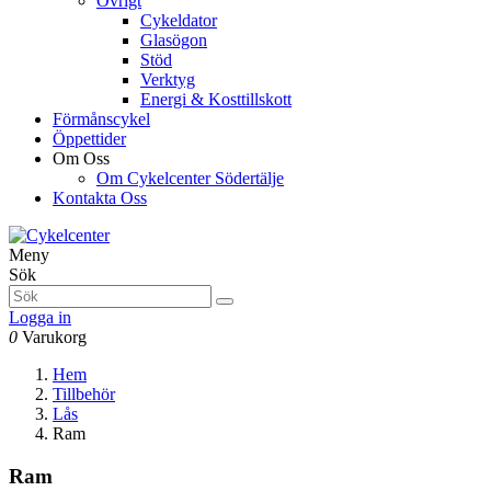
Övrigt
Cykeldator
Glasögon
Stöd
Verktyg
Energi & Kosttillskott
Förmånscykel
Öppettider
Om Oss
Om Cykelcenter Södertälje
Kontakta Oss
Meny
Sök
Logga in
0
Varukorg
Hem
Tillbehör
Lås
Ram
Ram