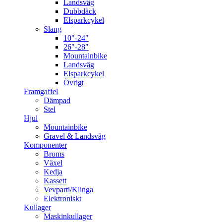
Landsväg
Dubbdäck
Elsparkcykel
Slang
10"-24"
26"-28"
Mountainbike
Landsväg
Elsparkcykel
Övrigt
Framgaffel
Dämpad
Stel
Hjul
Mountainbike
Gravel & Landsväg
Komponenter
Broms
Växel
Kedja
Kassett
Vevparti/Klinga
Elektroniskt
Kullager
Maskinkullager