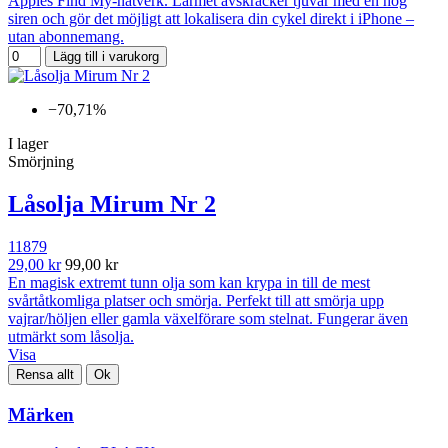
Apples Find My-nätverk. Larmet avskräcker tjuvar med en hög
siren och gör det möjligt att lokalisera din cykel direkt i iPhone –
utan abonnemang.
Lägg till i varukorg
−70,71%
I lager
Smörjning
Låsolja Mirum Nr 2
11879
29,00 kr
99,00 kr
En magisk extremt tunn olja som kan krypa in till de mest
svårtåtkomliga platser och smörja. Perfekt till att smörja upp
vajrar/höljen eller gamla växelförare som stelnat. Fungerar även
utmärkt som låsolja.
Visa
Rensa allt
Ok
Märken