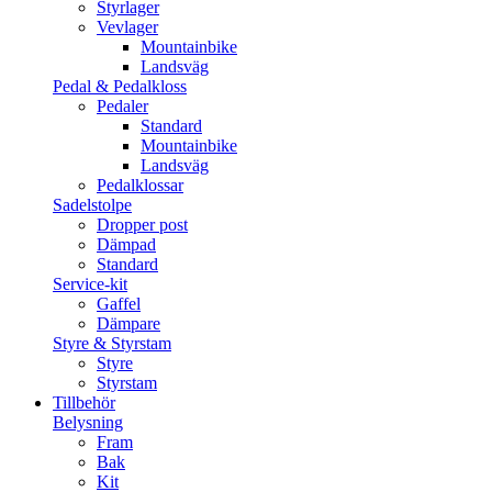
Styrlager
Vevlager
Mountainbike
Landsväg
Pedal & Pedalkloss
Pedaler
Standard
Mountainbike
Landsväg
Pedalklossar
Sadelstolpe
Dropper post
Dämpad
Standard
Service-kit
Gaffel
Dämpare
Styre & Styrstam
Styre
Styrstam
Tillbehör
Belysning
Fram
Bak
Kit