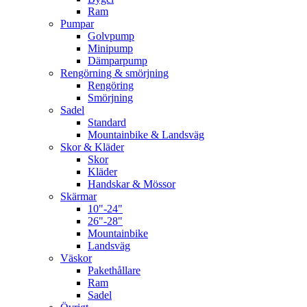
Ram
Pumpar
Golvpump
Minipump
Dämparpump
Rengörning & smörjning
Rengöring
Smörjning
Sadel
Standard
Mountainbike & Landsväg
Skor & Kläder
Skor
Kläder
Handskar & Mössor
Skärmar
10"-24"
26"-28"
Mountainbike
Landsväg
Väskor
Pakethållare
Ram
Sadel