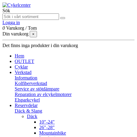
Sök
Logga in
0
Varukorg
/
Tom
Din varukorg
×
Det finns inga produkter i din varukorg
Hem
OUTLET
Cyklar
Verkstad
Information
Kolfiberverkstad
Service av stötdämpare
Reparation av elcykelmotorer
Elsparkcykel
Reservdelar
Däck & Slang
Däck
10"-24"
26"-28"
Mountainbike