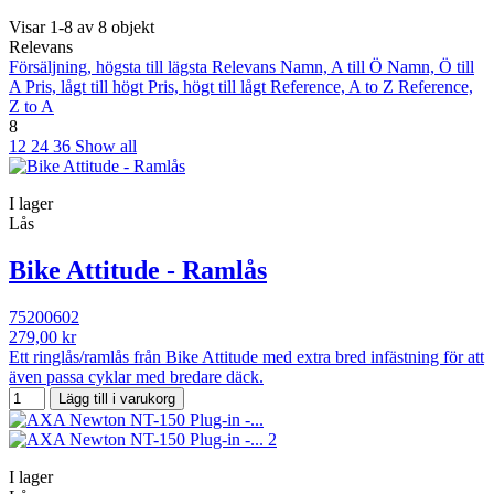
Visar 1-8 av 8 objekt
Relevans
Försäljning, högsta till lägsta
Relevans
Namn, A till Ö
Namn, Ö till
A
Pris, lågt till högt
Pris, högt till lågt
Reference, A to Z
Reference,
Z to A
8
12
24
36
Show all
I lager
Lås
Bike Attitude - Ramlås
75200602
279,00 kr
Ett ringlås/ramlås från Bike Attitude med extra bred infästning för att
även passa cyklar med bredare däck.
Lägg till i varukorg
I lager