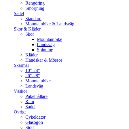
Rengöring
Smörjning
Sadel
Standard
Mountainbike & Landsväg
Skor & Kläder
Skor
Mountainbike
Landsväg
Spinning
Kläder
Handskar & Mössor
Skärmar
10"-24"
26"-28"
Mountainbike
Landsväg
Väskor
Pakethållare
Ram
Sadel
Övrigt
Cykeldator
Glasögon
Stöd