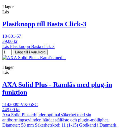
I lager
Lås
Plastknopp till Basta Click-3
18-801-57
39,00 kr
Lås Plastknopp Basta click-3
Lägg till i varukorg
I lager
Lås
AXA Solid Plus - Ramlås med plug-in
funktion
51420095VX05SC
449,00 kr
Axa Solid Plus erbjuder optimal säkerhet med sin
antiborrningscylinder, härdat stålfäste och plugin-möjlighet.
Diameter: 58 mm Säkerhetskod: 11 (1-15) Godkänd i Danmark,