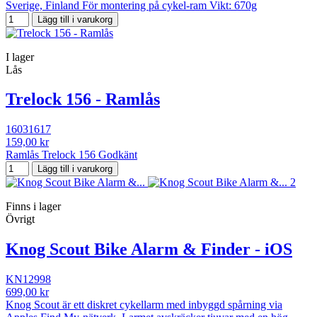
Sverige, Finland För montering på cykel-ram Vikt: 670g
Lägg till i varukorg
I lager
Lås
Trelock 156 - Ramlås
16031617
159,00 kr
Ramlås Trelock 156 Godkänt
Lägg till i varukorg
Finns i lager
Övrigt
Knog Scout Bike Alarm & Finder - iOS
KN12998
699,00 kr
Knog Scout är ett diskret cykellarm med inbyggd spårning via