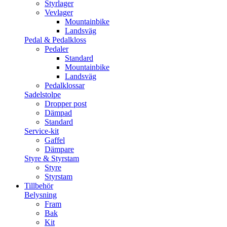
Styrlager
Vevlager
Mountainbike
Landsväg
Pedal & Pedalkloss
Pedaler
Standard
Mountainbike
Landsväg
Pedalklossar
Sadelstolpe
Dropper post
Dämpad
Standard
Service-kit
Gaffel
Dämpare
Styre & Styrstam
Styre
Styrstam
Tillbehör
Belysning
Fram
Bak
Kit