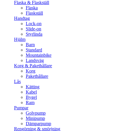
Flaska & Flaskställ
Flaska
Flaskställ
Handtag
Lock-on
Slide-on
Styrlinda
Hjälm
Barn
Standard
Mountainbike
Landsväg
Korg & Pakethållare
Korg
Pakethållare
Lås
Kätting
Kabel
Bygel
Ram
Pumpar
Golvpump
Minipump
Dämparpump
Rengörning & smörjning