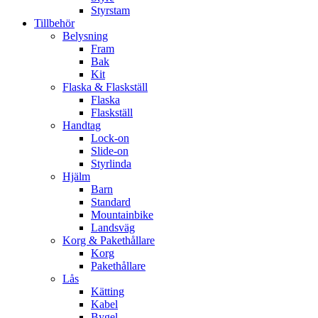
Styrstam
Tillbehör
Belysning
Fram
Bak
Kit
Flaska & Flaskställ
Flaska
Flaskställ
Handtag
Lock-on
Slide-on
Styrlinda
Hjälm
Barn
Standard
Mountainbike
Landsväg
Korg & Pakethållare
Korg
Pakethållare
Lås
Kätting
Kabel
Bygel