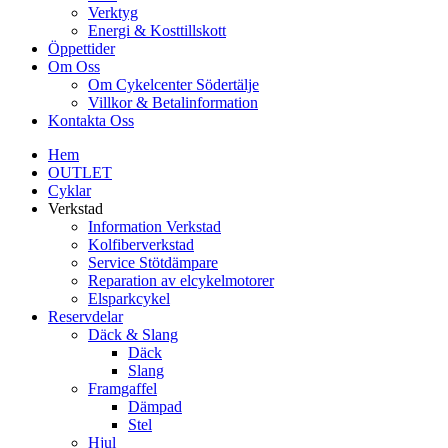
Verktyg
Energi & Kosttillskott
Öppettider
Om Oss
Om Cykelcenter Södertälje
Villkor & Betalinformation
Kontakta Oss
Hem
OUTLET
Cyklar
Verkstad
Information Verkstad
Kolfiberverkstad
Service Stötdämpare
Reparation av elcykelmotorer
Elsparkcykel
Reservdelar
Däck & Slang
Däck
Slang
Framgaffel
Dämpad
Stel
Hjul