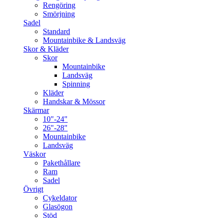
Rengöring
Smörjning
Sadel
Standard
Mountainbike & Landsväg
Skor & Kläder
Skor
Mountainbike
Landsväg
Spinning
Kläder
Handskar & Mössor
Skärmar
10"-24"
26"-28"
Mountainbike
Landsväg
Väskor
Pakethållare
Ram
Sadel
Övrigt
Cykeldator
Glasögon
Stöd