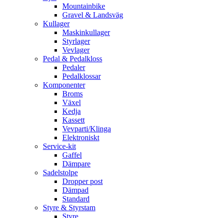
Mountainbike
Gravel & Landsväg
Kullager
Maskinkullager
Styrlager
Vevlager
Pedal & Pedalkloss
Pedaler
Pedalklossar
Komponenter
Broms
Växel
Kedja
Kassett
Vevparti/Klinga
Elektroniskt
Service-kit
Gaffel
Dämpare
Sadelstolpe
Dropper post
Dämpad
Standard
Styre & Styrstam
Styre