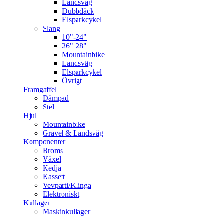
Landsväg
Dubbdäck
Elsparkcykel
Slang
10"-24"
26"-28"
Mountainbike
Landsväg
Elsparkcykel
Övrigt
Framgaffel
Dämpad
Stel
Hjul
Mountainbike
Gravel & Landsväg
Komponenter
Broms
Växel
Kedja
Kassett
Vevparti/Klinga
Elektroniskt
Kullager
Maskinkullager