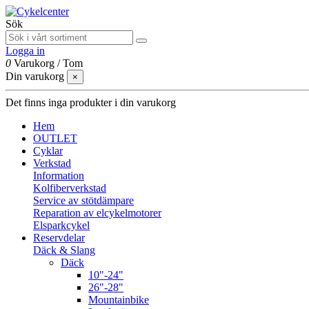
Sök
Logga in
0
Varukorg
/
Tom
Din varukorg
×
Det finns inga produkter i din varukorg
Hem
OUTLET
Cyklar
Verkstad
Information
Kolfiberverkstad
Service av stötdämpare
Reparation av elcykelmotorer
Elsparkcykel
Reservdelar
Däck & Slang
Däck
10"-24"
26"-28"
Mountainbike